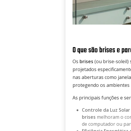
O que são brises e pa
Os
brises
(ou brise-soleil)
projetados especificamente
nas aberturas como janela
protegendo os ambientes i
As principais funções e se
Controle da Luz Sola
brises
melhoram o conf
de computador ou para