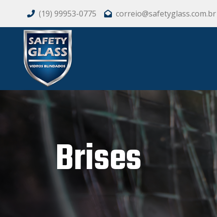
(19) 99953-0775
correio@safetyglass.com.br
Brises