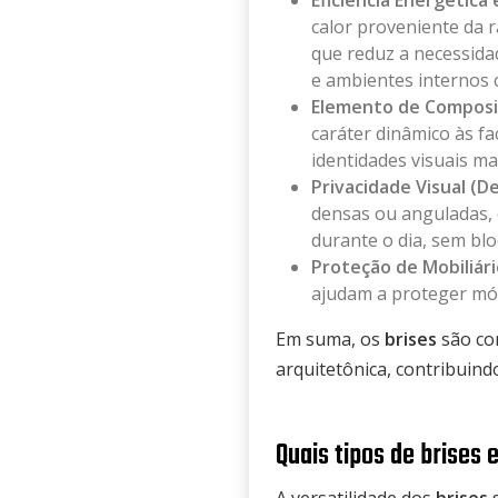
Eficiência Energética
calor proveniente da r
que reduz a necessidad
e ambientes internos 
Elemento de Composiç
caráter dinâmico às f
identidades visuais m
Privacidade Visual (
densas ou anguladas,
durante o dia, sem bl
Proteção de Mobiliári
ajudam a proteger móv
Em suma, os
brises
são co
arquitetônica, contribuind
Quais tipos de brises