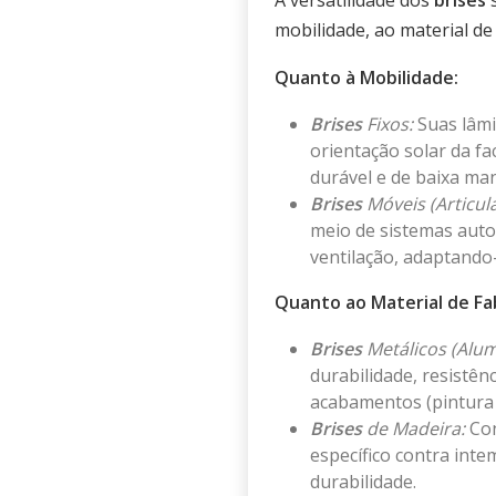
A versatilidade dos
brises
s
mobilidade, ao material de
Quanto à Mobilidade:
Brises
Fixos:
Suas lâmi
orientação solar da fa
durável e de baixa ma
Brises
Móveis (Articula
meio de sistemas auto
ventilação, adaptando-
Quanto ao Material de Fa
Brises
Metálicos (Alum
durabilidade, resistên
acabamentos (pintura e
Brises
de Madeira:
Con
específico contra int
durabilidade.