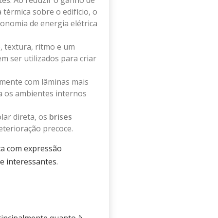
es. Ao reduzir o ganho de
térmica sobre o edifício, o
conomia de energia elétrica
 textura, ritmo e um
 ser utilizados para criar
lmente com lâminas mais
a os ambientes internos
olar direta, os
brises
eterioração precoce.
ica com expressão
e interessantes.