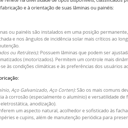
e reflete na diversidade de tipos disponíveis, classificados 
 fabricação e à orientação de suas lâminas ou painéis:
nas ou painéis são instalados em uma posição permanente,
chada e nos ângulos de incidência solar mais críticos ao lo
nutenção.
dos ou Retráteis):
Possuem lâminas que podem ser ajusta
matizados (motorizados). Permitem um controle mais dinâmi
se às condições climáticas e às preferências dos usuários ao
bricação:
ínio, Aço Galvanizado, Aço Corten):
São os mais comuns devi
cia à corrosão (especialmente o alumínio) e versatilidade de 
letrostática, anodização).
ferem um aspecto natural, acolhedor e sofisticado às fac
empéries e cupins, além de manutenção periódica para preser