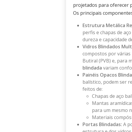
projetados para oferecer pr
Os principais componentes
Estrutura Metálica Re
perfis e chapas de aço
dureza e capacidade de
Vidros Blindados Mult
compostos por várias 
Butiral (PVB) e, para 
blindada
variam confor
Painéis Opacos Blinda
balístico, podem ser 
feitos de:
Chapas de aço balí
Mantas aramídicas
para um mesmo ní
Materiais compósi
Portas Blindadas:
A po
estrutura e dos vidros