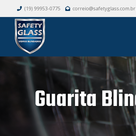
(19) 99953-0775
correio@safetyglass.com.br
Guarita Bli