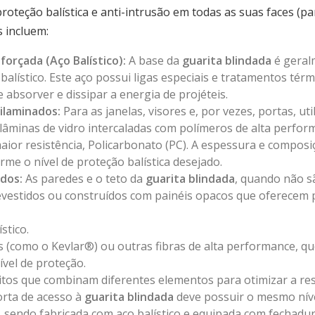
oteção balística e anti-intrusão em todas as suas faces (pare
 incluem:
forçada (Aço Balístico):
A base da
guarita blindada
é geral
 balístico. Este aço possui ligas especiais e tratamentos tér
 absorver e dissipar a energia de projéteis.
ilaminados:
Para as janelas, visores e, por vezes, portas, ut
lâminas de vidro intercaladas com polímeros de alta perform
maior resistência, Policarbonato (PC). A espessura e compos
me o nível de proteção balística desejado.
dos:
As paredes e o teto da
guarita blindada
, quando não s
revestidos ou construídos com painéis opacos que oferecem 
stico.
 (como o Kevlar®) ou outras fibras de alta performance, qu
vel de proteção.
tos que combinam diferentes elementos para otimizar a resi
rta de acesso à
guarita blindada
deve possuir o mesmo nível
, sendo fabricada com aço balístico e equipada com fechadu