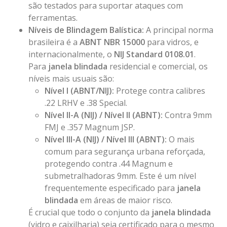
são testados para suportar ataques com
ferramentas.
Níveis de Blindagem Balística:
A principal norma
brasileira é a
ABNT NBR 15000
para vidros, e
internacionalmente, o
NIJ Standard 0108.01
.
Para
janela blindada
residencial e comercial, os
níveis mais usuais são:
Nível I (ABNT/NIJ):
Protege contra calibres
.22 LRHV e .38 Special.
Nível II-A (NIJ) / Nível II (ABNT):
Contra 9mm
FMJ e .357 Magnum JSP.
Nível III-A (NIJ) / Nível III (ABNT):
O mais
comum para segurança urbana reforçada,
protegendo contra .44 Magnum e
submetralhadoras 9mm. Este é um nível
frequentemente especificado para
janela
blindada
em áreas de maior risco.
É crucial que todo o conjunto da
janela blindada
(vidro e caixilharia) seja certificado para o mesmo